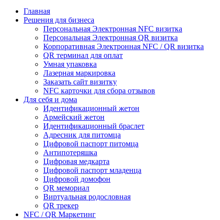
Главная
Решения для бизнеса
Персональная Электронная NFC визитка
Персональная Электронная QR визитка
Корпоративная Электронная NFC / QR визитка
QR терминал для оплат
Умная упаковка
Лазерная маркировка
Заказать сайт визитку
NFC карточки для сбора отзывов
Для себя и дома
Идентификационный жетон
Армейский жетон
Идентификационный браслет
Адресник для питомца
Цифровой паспорт питомца
Антипотеряшка
Цифровая медкарта
Цифровой паспорт младенца
Цифровой домофон
QR мемориал
Виртуальная родословная
QR трекер
NFC / QR Маркетинг