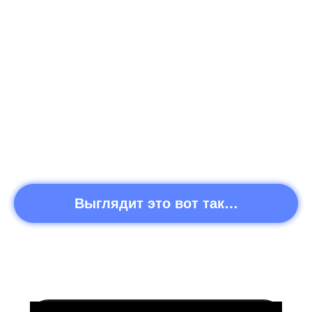
После скана QR кода
После того как нашедший вашу вещь
отсканировал QR-код, ему открывается
страничка с вашими контактами и прочей
информацией (например о вознаграждении
за возврат вашей вещи).
Выглядит это вот так…