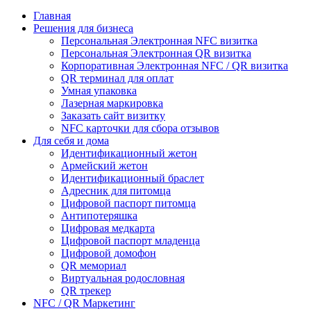
Главная
Решения для бизнеса
Персональная Электронная NFC визитка
Персональная Электронная QR визитка
Корпоративная Электронная NFC / QR визитка
QR терминал для оплат
Умная упаковка
Лазерная маркировка
Заказать сайт визитку
NFC карточки для сбора отзывов
Для себя и дома
Идентификационный жетон
Армейский жетон
Идентификационный браслет
Адресник для питомца
Цифровой паспорт питомца
Антипотеряшка
Цифровая медкарта
Цифровой паспорт младенца
Цифровой домофон
QR мемориал
Виртуальная родословная
QR трекер
NFC / QR Маркетинг